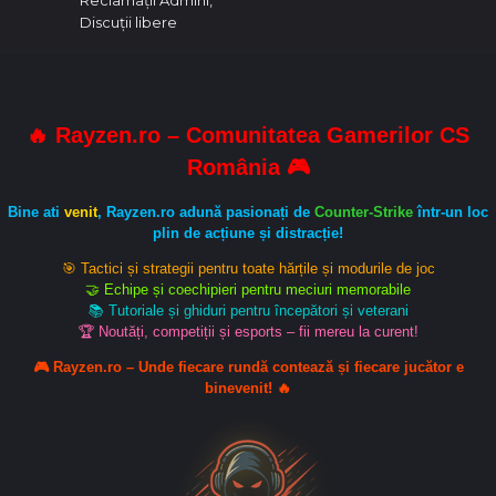
Reclamații Admini
Discuții libere
🔥 Rayzen.ro – Comunitatea Gamerilor CS
România 🎮
Bine ati
venit
, Rayzen.ro adună pasionați de
Counter-Strike
într-un loc
plin de acțiune și distracție!
🎯 Tactici și strategii pentru toate hărțile și modurile de joc
🤝 Echipe și coechipieri pentru meciuri memorabile
📚 Tutoriale și ghiduri pentru începători și veterani
🏆 Noutăți, competiții și esports – fii mereu la curent!
🎮 Rayzen.ro – Unde fiecare rundă contează și fiecare jucător e
binevenit! 🔥