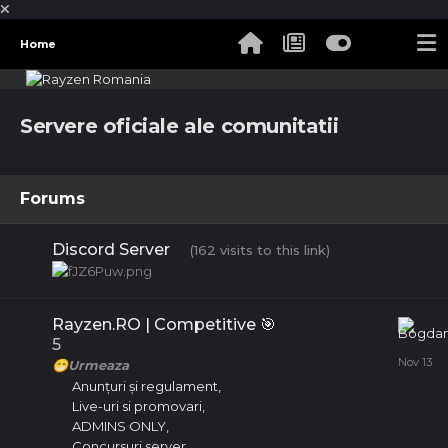
Home
Servere oficiale ale comunitatii
Forums
Discord Server
(162 visits to this link)
Rayzen.RO | Competitive 🎯
5
Urmeaza
😁
Anunțuri și regulament
Live-uri si promovari
ADMINS ONLY
Concursuri server