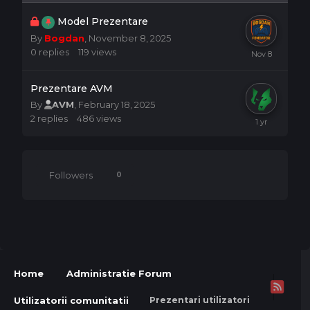
This topic is locked
Model Prezentare
By
Bogdan
,
November 8, 2025
0
replies
119
views
Prezentare AVM
By
AVM
,
February 18, 2025
2
replies
486
views
Followers
0
Home
Administratie Forum
Utilizatorii comunitatii
Prezentari utilizatori